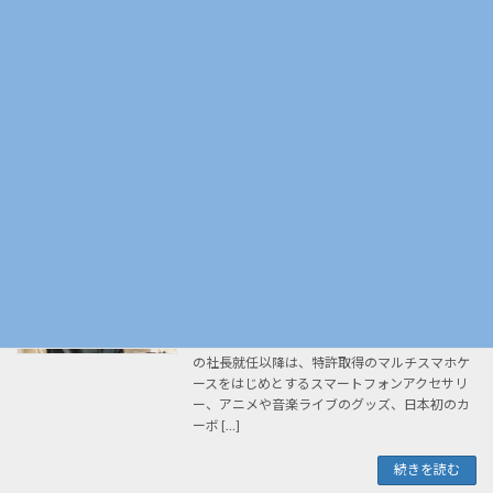
イベント/縁日アイテム
スしました
2026年5月11日
場所を選ばない、シンプルで自由度の高いカプ
セルトイマシンが登場！ 46833 １段式カプセル
トイマシンホワイト 46834 ２段式カプセルトイ
マシンホワイト UFOキャッチャー・ガチャ 多
くのお客様からのご要望にお応えし […]
続きを読む
代表挨拶
メディア掲載/リリース
2026年5月1日
「モノづくりを通じて、人々の心を動かす」こ
とを使命に歩みを続けてまいりました。 2015年
の社長就任以降は、特許取得のマルチスマホケ
ースをはじめとするスマートフォンアクセサリ
ー、アニメや音楽ライブのグッズ、日本初のカ
ーボ […]
続きを読む