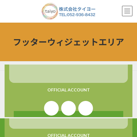
コ
ナ
ン
ビ
テ
ゲ
ン
ー
ツ
シ
へ
ョ
フッターウィジェットエリア
ス
ン
キ
に
ッ
移
プ
動
HOME
フッターウィジェットエリア
OFFICIAL ACCOUNT
OFFICIAL ACCOUNT